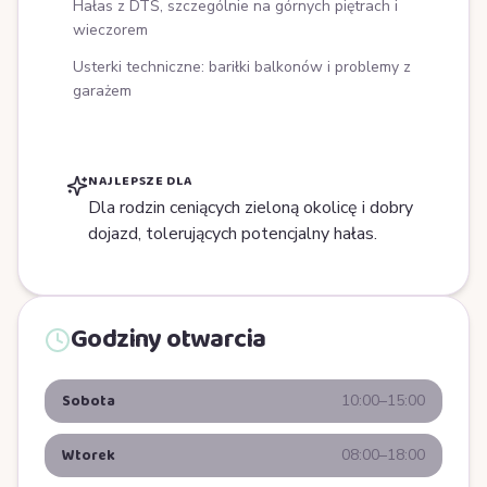
Hałas z DTŚ, szczególnie na górnych piętrach i
wieczorem
Usterki techniczne: bariłki balkonów i problemy z
garażem
NAJLEPSZE DLA
Dla rodzin ceniących zieloną okolicę i dobry
dojazd, tolerujących potencjalny hałas.
Godziny otwarcia
Sobota
10:00–15:00
Wtorek
08:00–18:00