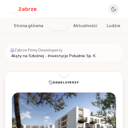
Zabrze
Z
Strona główna
Firmy
Aktualności
Ludzie
Zabrze
·
Firmy
·
Deweloperzy
·
4kąty na Szkolnej - Inwestycje Południe Sp. K.
DEWELOPERZY