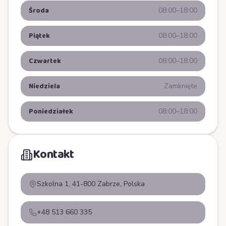
Środa
08:00–18:00
Piątek
08:00–18:00
Czwartek
08:00–18:00
Niedziela
Zamknięte
Poniedziałek
08:00–18:00
Kontakt
Szkolna 1, 41-800 Zabrze, Polska
+48 513 660 335