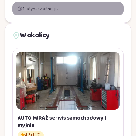
4katynaszkolnej.pl
W okolicy
AUTO MIRAŻ serwis samochodowy i
myjnia
4,3
(
112
)