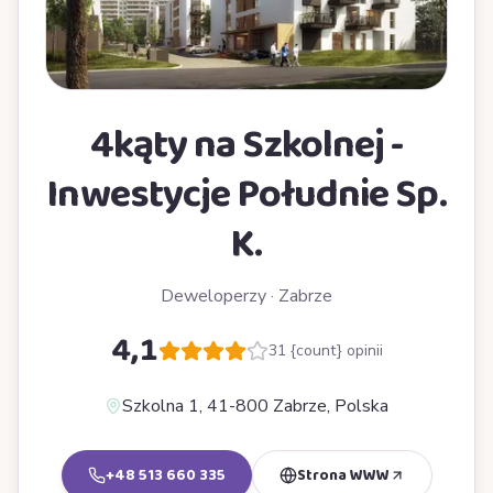
4kąty na Szkolnej -
Inwestycje Południe Sp.
K.
Deweloperzy
·
Zabrze
4,1
31
{count} opinii
Szkolna 1, 41-800 Zabrze, Polska
+48 513 660 335
Strona WWW